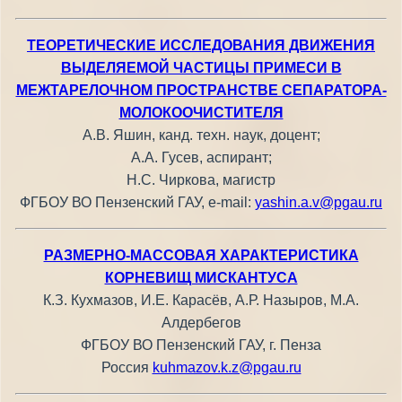
ТЕОРЕТИЧЕСКИЕ ИССЛЕДОВАНИЯ ДВИЖЕНИЯ
ВЫДЕЛЯЕМОЙ ЧАСТИЦЫ ПРИМЕСИ В
МЕЖТАРЕЛОЧНОМ ПРОСТРАНСТВЕ СЕПАРАТОРА-
МОЛОКООЧИСТИТЕЛЯ
А.В. Яшин, канд. техн. наук, доцент;
А.А. Гусев, аспирант;
Н.С. Чиркова, магистр
ФГБОУ ВО Пензенский ГАУ, e-mail:
yashin.a.v@pgau.ru
РАЗМЕРНО-МАССОВАЯ ХАРАКТЕРИСТИКА
КОРНЕВИЩ МИСКАНТУСА
К.З. Кухмазов, И.Е. Карасёв, А.Р. Назыров, М.А.
Алдербегов
ФГБОУ ВО Пензенский ГАУ, г. Пенза
Россия
kuhmazov.k.z@pgau.ru