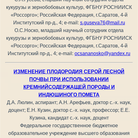
кукурузы и зернобобовых культур, ФГБНУ РОСНИИСК
«Россорго»; Российская Федерация, г.Саратов, 4-й
Институтский пр-д., 4; е-mail:
s.guseva76@mail.ru
О.С.Носко, младший научный сотрудник отдела
кукурузы и зернобобовых культур, ФГБНУ РОСНИИСК
«Россорго»; Российская Федерация, г.Саратов, 4-й
Институтский пр-д., 4; е-mail:
ocsananosko@yandex.ru
ИЗМЕНЕНИЕ ПЛОДОРОДИЯ СЕРОЙ ЛЕСНОЙ
ПОЧВЫ ПРИ ИСПОЛЬЗОВАНИИ
КРЕМНИЙСОДЕРЖАЩЕЙ ПОРОДЫ И
ИНДЮШИНОГО ПОМЕТА
Д.А. Люлин, аспирант; А.Н. Арефьев, доктор с.-х. наук,
доцент; Е.Н. Кузин, доктор с.-х. наук, профессор; Е.Е.
Кузина, кандидат с.-х. наук, доцент
Федеральное государственное бюджетное
образовательное учреждение высшего образования