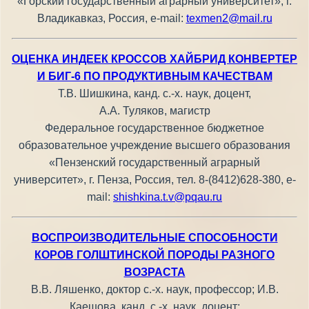
«Горский государственный аграрный университет», г.
Владикавказ, Россия, e-mail:
texmen2@mail.ru
ОЦЕНКА ИНДЕЕК КРОССОВ ХАЙБРИД КОНВЕРТЕР
И БИГ-6 ПО ПРОДУКТИВНЫМ КАЧЕСТВАМ
Т.В. Шишкина, канд. с.-х. наук, доцент,
А.А. Туляков, магистр
Федеральное государственное бюджетное
образовательное учреждение высшего образования
«Пензенский государственный аграрный
университет», г. Пенза, Россия, тел. 8-(8412)628-380, e-
mail:
shishkina.t.v@pqau.ru
ВОСПРОИЗВОДИТЕЛЬНЫЕ СПОСОБНОСТИ
КОРОВ ГОЛШТИНСКОЙ ПОРОДЫ РАЗНОГО
ВОЗРАСТА
В.В. Ляшенко, доктор с.-х. наук, профессор; И.В.
Каешова, канд. с.-х. наук, доцент;