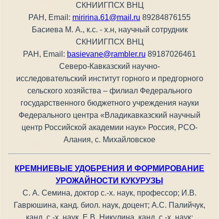
СКНИИГПСХ ВНЦ
РАН, Email:
miririna.61@mail.ru
89284876155
Басиева М. А., к.с. - х.н, научный сотрудник
СКНИИГПСХ ВНЦ
РАН, Email:
basievane@rambler.ru
89187026461
Северо-Кавказский научно-
исследовательский институт горного и предгорного
сельского хозяйства – филиал Федерального
государственного бюджетного учреждения науки
Федерального центра «Владикавказский научный
центр Российской академии наук» Россия, РСО-
Алания, с. Михайловское
КРЕМНИЕВЫЕ УДОБРЕНИЯ И ФОРМИРОВАНИЕ
УРОЖАЙНОСТИ КУКУРУЗЫ
С. А. Семина, доктор с.-х. наук, профессор; И.В.
Гаврюшина, канд. биол. наук, доцент; А.С. Палийчук,
канд. с.-х. наук, Е.В. Никулина, канд. с.-х. наук;