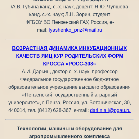
/А.В. Губина канд. с.-х. наук, доцент; Н.Ю. Чупшева
канд. с.-х. наук; Л.Н. Зорин, студент
ФГБОУ ВО Пензенский ГАУ, Россия, е-
mail:
lyashenko_pnz@mail.ru
ВОЗРАСТНАЯ ДИНАМИКА ИНКУБАЦИОННЫХ
КАЧЕСТВ ЯИЦ КУР РОДИТЕЛЬСКИХ ФОРМ
КРОССА «РОСС-308»
А.И. Дарьин, доктор с.-х. наук, профессор
Федеральное государственное бюджетное
образовательное учреждение высшего образования
«Пензенский государственный аграрный
университет», г. Пенза, Россия, ул. Ботаническая, 30,
440014, тел. (8412) 628-367, e-mail:
dariin.a.i@pgau.ru
Технологии, машины и оборудование для
агропромышленного комплекса