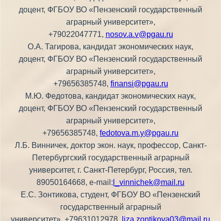
доцент, ФГБОУ ВО «Пензенский государственный
аграрный университет»,
+79022047771,
nosov.a.v@pgau.ru
О.А. Тагирова, кандидат экономических наук,
доцент, ФГБОУ ВО «Пензенский государственный
аграрный университет»,
+79656385748,
finansi@pgau.ru
М.Ю. Федотова, кандидат экономических наук,
доцент, ФГБОУ ВО «Пензенский государственный
аграрный университет»,
+79656385748,
fedotova.m.y@pgau.ru
Л.Б. Винничек, доктор экон. наук, профессор, Санкт-
Петербургский государственный аграрный
университет, г. Санкт-Петербург, Россия, тел.
89050164668, e-mail:
l_vinnichek@mail.ru
Е.С. Зонтикова, студент, ФГБОУ ВО «Пензенский
государственный аграрный
университет», +79631012978,
liza.zontikova03@mail.ru