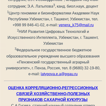
3
сотрудник; Э.А. Латыпова
, канд. биол.наук, доцент
1
Центр геномики и биоинформатики Академии Наук
Республики Узбекистан, г. Ташкент, Узбекистан, тел.
+998 99 846-41-02, e-mail:
venera_k75@mail.ru
2
НИИ Развития Цифровых Технологий и
Искусственного Интеллекта, Узбекистан, г. Ташкент,
Узбекистан
3
Федеральное государственное бюджетное
образовательное учреждение высшего образования
«Пензенский государственный аграрный
университет», г. Пенза, Россия, тел. 8 (9680) 32-19-80,
e-mail:
latypova.e.a@pgau.ru
ОЦЕНКА КОРРЕЛЯЦИОННО-РЕГРЕССИОННЫХ
СВЯЗЕЙ ХОЗЯЙСТВЕННО-ПОЛЕЗНЫХ
ПРИЗНАКОВ САХАРНОЙ КУКУРУЗЫ
С.А.Гусева, старший научный сотрудник отдела