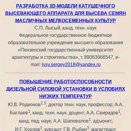
РАЗРАБОТКА 3D-МОДЕЛИ КАТУШЕЧНОГО
ВЫСЕВАЮЩЕГО АППАРАТА ДЛЯ ВЫСЕВА СЕМЯН
МАСЛИЧНЫХ МЕЛКОСЕМЕННЫХ КУЛЬТУР
С.П. Лысый, канд. техн. наук
Федеральное государственное бюджетное
образовательное учреждение высшего образования
«Пензенский государственный университет
архитектуры и строительства», т. 89063966547, e-
mail:
lysy.sergey2018@yandex.ru
ПОВЫШЕНИЕ РАБОТОСПОСОБНОСТИ
ДИЗЕЛЬНОЙ СИЛОВОЙ УСТАНОВКИ В УСЛОВИЯХ
НИЗКИХ ТЕМПЕРАТУР
2,3
Ю.В. Родионов
, доктор техн. наук, профессор; А.А.
1
1
Баглаев
, канд. техн. наук, доцент; А.А. Свиридов
,
1
канд. пед. наук; А.А. Шаповалов
, адъюнкт;
1
3
И.Г. Хохлов
, курсант; Г.В. Рыбин
, магистрант.