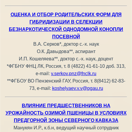
ОЦЕНКА И ОТБОР РОДИТЕЛЬСКИХ ФОРМ ДЛЯ
ГИБРИДИЗАЦИИ В СЕЛЕКЦИИ
БЕЗНАРКОТИЧЕСКОЙ ОДНОДОМНОЙ КОНОПЛИ
ПОСЕВНОЙ
В.А. Серков*, доктор с.-х. наук
О.К. Давыдова**, аспирант
И.П. Кошеляева**, доктор с.-х. наук, доцент
*ФГБНУ ФНЦ ЛК, Россия, т. 8 (4822) 41-61-10 доб. 313,
е-mail:
v.serkov.pnz@fnclk.ru
**ФГБОУ ВО Пензенский ГАУ, Россия, т. 8(8412) 62-83-
73, e-mail:
koshelyaev.v.v@pgau.ru
ВЛИЯНИЕ ПРЕДШЕСТВЕННИКОВ НА
УРОЖАЙНОСТЬ ОЗИМОЙ ПШЕНИЦЫ В УСЛОВИЯХ
ПРЕДГОРНОЙ ЗОНЫ СЕВЕРНОГО КАВКАЗА
Манукян И.Р., к.б.н, ведущий научный сотрудник