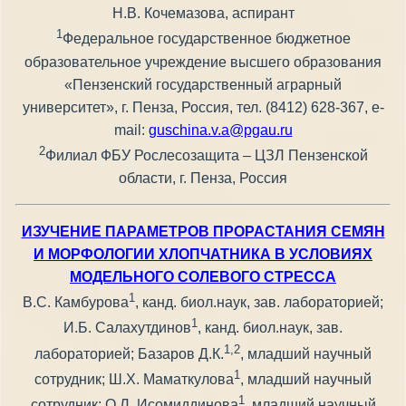
Н.В. Кочемазова, аспирант
1
Федеральное государственное бюджетное
образовательное учреждение высшего образования
«Пензенский государственный аграрный
университет», г. Пенза, Россия, тел. (8412) 628-367, e-
mail:
guschina.v.a@pgau.ru
2
Филиал ФБУ Рослесозащита – ЦЗЛ Пензенской
области, г. Пенза, Россия
ИЗУЧЕНИЕ ПАРАМЕТРОВ ПРОРАСТАНИЯ СЕМЯН
И МОРФОЛОГИИ ХЛОПЧАТНИКА В УСЛОВИЯХ
МОДЕЛЬНОГО СОЛЕВОГО СТРЕССА
1
В.С. Камбурова
, канд. биол.наук, зав. лабораторией;
1
И.Б. Салахутдинов
, канд. биол.наук, зав.
1,2
лабораторией; Базаров Д.К.
, младший научный
1
сотрудник; Ш.Х. Маматкулова
, младший научный
1
сотрудник; О.Л. Исомиддинова
, младший научный