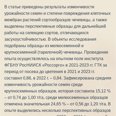
В статье приведены результаты изменчивости
урожайности семян и степени повреждения клеточных
мембран растений сортообразцов чечевицы, а также
выделены перспективные образцы для дальнейшей
работы на селекцию сортов, отличающихся
засухоустойчивостью. В объекты исследования
подобраны образцы из мелкосемянной и
крупносемянной (тарелочной) чечевицы. Проведение
опыта осуществлялось на опытном поле института
ФГБНУ РосНИИСК «Россорго» в 2021-2023 гг. ГТК за
период от посева до цветения в 2021 и 2023 гг.
составил 0,86, в 2022 г. – 0,84. Зафиксирована средняя
изменчивость урожайности семян среди
крупносемянных образцов, которая составила 15,12 %
– от 0,74 до 1,00 т/га, среди мелкосемянных образцов
отмечена значительная 24,65 % – от 0,56 до 1,20 т/га. В
опыте выделились несколько перспективных образцов