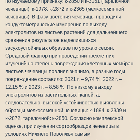
по изучаемому признаку: к-2850 и к-3061 (тарелочной
чечевицы), к-1978, к-2872 и к-2365 (мелкосемянной
чечевицы). В фазу цветения чечевицы проводили
кондуктометрические измерения по выходу
электролитов из листьев растений для дальнейшего
сравнения результатов выделившихся
засухоустойчивых образцов по урожаю семян.
Средовый фактор при проведении трехлетних
изучений на степень повреждения клеточных мембран
листьев чечевицы повлиял значимо, в разные годы
повреждение составило: 2021 г. – 9,74 %, 2022 г. –
12,15 % и 2023 г. – 8,58 %. По низкому выходу
электролитов из растительных тканей, а,
следовательно, высокой устойчивостью выявлены
образцы мелкосемянной чечевицы: к-1894, к-2839 и
к-2872, тарелочной: к-2850. Согласно комплексной
оценке, при изучении сортообразцов чечевицы в
условиях Нижнего Поволжья самым