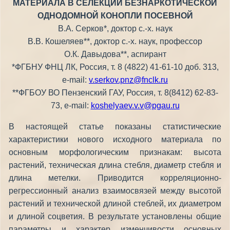
МАТЕРИАЛА В СЕЛЕКЦИИ БЕЗНАРКОТИЧЕСКОЙ
ОДНОДОМНОЙ КОНОПЛИ ПОСЕВНОЙ
В.А. Серков*, доктор с.-х. наук
В.В. Кошеляев**, доктор с.-х. наук, профессор
О.К. Давыдова**, аспирант
*ФГБНУ ФНЦ ЛК, Россия, т. 8 (4822) 41-61-10 доб. 313,
е-mail:
v.serkov.pnz@fnclk.ru
**ФГБОУ ВО Пензенский ГАУ, Россия, т. 8(8412) 62-83-
73, e-mail:
koshelyaev.v.v@pgau.ru
В настоящей статье показаны статистические
характеристики нового исходного материала по
основным морфологическим признакам: высота
растений, техническая длина стебля, диаметр стебля и
длина метелки. Приводится корреляционно-
регрессионный анализ взаимосвязей между высотой
растений и технической длиной стеблей, их диаметром
и длиной соцветия. В результате установлены общие
параметры и характер изменчивости основных