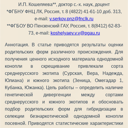
И.П. Кошеляева**, доктор с.-х. наук, доцент
*ФГБНУ ФНЦ ЛК, Россия, т. 8 (4822) 41-61-10 доб. 313,
е-mail:
v.serkov.pnz@fnclk.ru
**ФГБОУ ВО Пензенский ГАУ, Россия, т. 8(8412) 62-83-
73, e-mail:
koshelyaev.v.v@pgau.ru
Аннотация. В статье приводятся результаты оценки
родительских форм различного происхождения. Для
получения ценного исходного материала однодомной
конопли в скрещивание привлекали сорта
среднерусского экотипа (Сурская, Вера, Надежда,
Юлиана) и южного экотипа (Зеница, Омегадар 1,
Кубанка, Южанка). Цель работы – определить наличие
генетической дивергенции между сортами
среднерусского и южного экотипов и обосновать
подбор родительских форм для гибридизации в
селекции безнаркотической однодомной конопли
посевной. Приводятся статистические характеристики