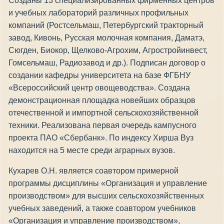
Созданы 13 специализированных фирменных центров
и учебных лабораторий различных профильных
компаний (Ростсельмаш, Петербургский тракторный
завод, Кивонь, Русская молочная компания, Даматэ,
Сюгден, Биокор, Щелково-Агрохим, Агростройинвест,
Гомсельмаш, Радиозавод и др.). Подписан договор о
создании кафедры университета на базе ФГБНУ
«Всероссийский центр овощеводства». Создана
демонстрационная площадка новейших образцов
отечественной и импортной сельскохозяйственной
техники. Реализована первая очередь кампусного
проекта ПАО «Сбербанк». По индексу Хирша Вуз
находится на 5 месте среди аграрных вузов.
Кухарев О.Н. является соавтором примерной
программы дисциплины «Организация и управление
производством» для высших сельскохозяй­ственных
учебных заведений, а также соавтором учебников
«Организация и управление производством»,