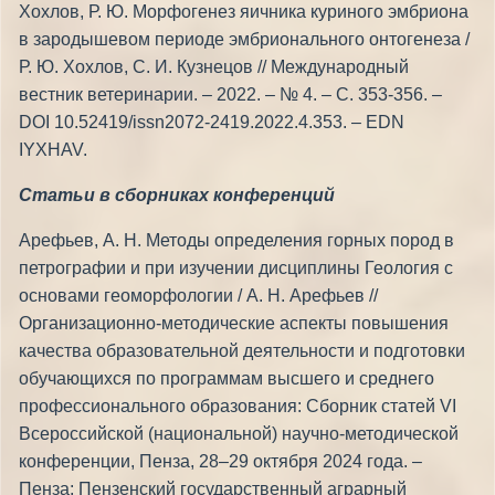
Хохлов, Р. Ю. Морфогенез яичника куриного эмбриона
в зародышевом периоде эмбрионального онтогенеза /
Р. Ю. Хохлов, С. И. Кузнецов // Международный
вестник ветеринарии. – 2022. – № 4. – С. 353-356. –
DOI 10.52419/issn2072-2419.2022.4.353. – EDN
IYXHAV.
Статьи в сборниках конференций
Арефьев, А. Н. Методы определения горных пород в
петрографии и при изучении дисциплины Геология с
основами геоморфологии / А. Н. Арефьев //
Организационно-методические аспекты повышения
качества образовательной деятельности и подготовки
обучающихся по программам высшего и среднего
профессионального образования: Сборник статей VI
Всероссийской (национальной) научно-методической
конференции, Пенза, 28–29 октября 2024 года. –
Пенза: Пензенский государственный аграрный