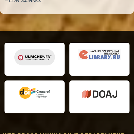
– EDN SJJNMO.