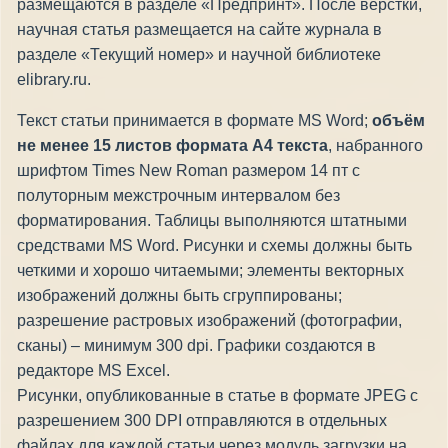
размещаются в разделе «Предпринт». После верстки,
научная статья размещается на сайте журнала в
разделе «Текущий номер» и научной библиотеке
elibrary.ru.
Текст статьи принимается в формате MS Word;
объём
не менее 15 листов формата А4 текста
, набранного
шрифтом Times New Roman размером 14 пт с
полуторным межстрочным интервалом без
форматирования. Таблицы выполняются штатными
средствами MS Word. Рисунки и схемы должны быть
четкими и хорошо читаемыми; элементы векторных
изображений должны быть сгруппированы;
разрешение растровых изображений (фотографии,
сканы) – минимум 300 dpi. Графики создаются в
редакторе MS Excel.
Рисунки, опубликованные в статье в формате JPEG с
разрешением 300 DPI отправляются в отдельных
файлах для каждой статьи через модуль загрузки на