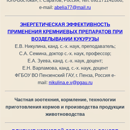
Юго-Востока», г. Саратов, Россия, тел. 892171242886,
e-mail:
abelia77@mail.ru
ЭНЕРГЕТИЧЕСКАЯ ЭФФЕКТИВНОСТЬ
ПРИМЕНЕНИЯ КРЕМНИЕВЫХ ПРЕПАРАТОВ ПРИ
ВОЗДЕЛЫВАНИИ КУКУРУЗЫ
Е.В. Никулина, канд. с.-х. наук, преподаватель;
С.А. Семина, доктор с.-х. наук, профессор;
Е.А. Зуева, канд. с.-х. наук, доцент;
Е.Н. Варламова, канд. с.-х. наук, доцент
ФГБОУ ВО Пензенский ГАУ, г. Пенза, Россия e-
mail:
nikulina.e.v@pgau.ru
Частная зоотехния, кормление, технологии
приготовления кормов и производства продукции
животноводства