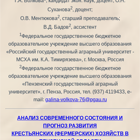
Г.А. Волкова
, кандидат экон. наук, доцент; О.Н.
2
Суханова
, доцент;
2
О.В. Ментюкова
, старший преподаватель;
2
В.Д. Бадов
, ассистент
1
Федеральное государственное бюджетное
образовательное учреждение высшего образования
«Российский государственный аграрный университет -
МСХА им. К.А. Тимирязева», г. Москва, Россия
2
Федеральное государственное бюджетное
образовательное учреждение высшего образования
«Пензенский государственный аграрный
университет», г. Пенза, Россия, тел. (937) 4119433, e-
mail:
galina-volkova-76@pgau.ru
АНАЛИЗ СОВРЕМЕННОГО СОСТОЯНИЯ И
ПРОГНОЗ РАЗВИТИЯ
КРЕСТЬЯНСКИХ (ФЕРМЕРСКИХ) ХОЗЯЙСТВ В