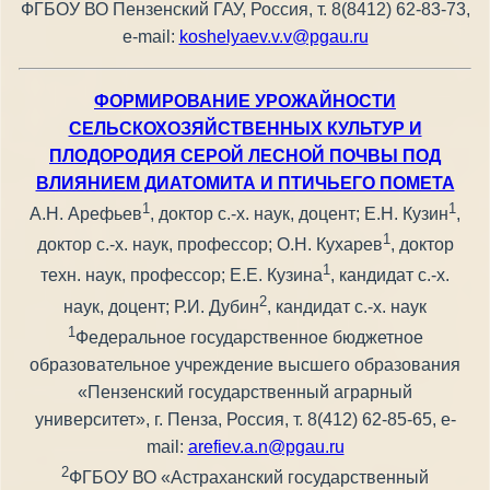
ФГБОУ ВО Пензенский ГАУ, Россия, т. 8(8412) 62-83-73,
e-mail:
koshelyaev.v.v@pgau.ru
ФОРМИРОВАНИЕ УРОЖАЙНОСТИ
СЕЛЬСКОХОЗЯЙСТВЕННЫХ КУЛЬТУР И
ПЛОДОРОДИЯ СЕРОЙ ЛЕСНОЙ ПОЧВЫ ПОД
ВЛИЯНИЕМ ДИАТОМИТА И ПТИЧЬЕГО ПОМЕТА
1
1
А.Н. Арефьев
, доктор с.-х. наук, доцент; Е.Н. Кузин
,
1
доктор с.-х. наук, профессор; О.Н. Кухарев
, доктор
1
техн. наук, профессор; Е.Е. Кузина
, кандидат с.-х.
2
наук, доцент; Р.И. Дубин
, кандидат с.-х. наук
1
Федеральное государственное бюджетное
образовательное учреждение высшего образования
«Пензенский государственный аграрный
университет», г. Пенза, Россия, т. 8(412) 62-85-65, е-
mail:
arefiev.a.n@pgau.ru
2
ФГБОУ ВО «Астраханский государственный