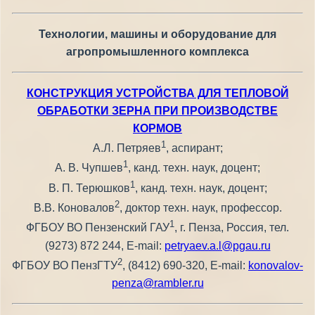
Технологии, машины и оборудование для
агропромышленного комплекса
КОНСТРУКЦИЯ УСТРОЙСТВА ДЛЯ ТЕПЛОВОЙ
ОБРАБОТКИ ЗЕРНА ПРИ ПРОИЗВОДСТВЕ
КОРМОВ
1
А.Л. Петряев
, аспирант;
1
А. В. Чупшев
, канд. техн. наук, доцент;
1
В. П. Терюшков
, канд. техн. наук, доцент;
2
В.В. Коновалов
, доктор техн. наук, профессор.
1
ФГБОУ ВО Пензенский ГАУ
, г. Пенза, Россия, тел.
(9273) 872 244, E-mail:
petryaev.a.l@pgau.ru
2
ФГБОУ ВО ПензГТУ
, (8412) 690-320, E-mail:
konovalov-
penza@rambler.ru