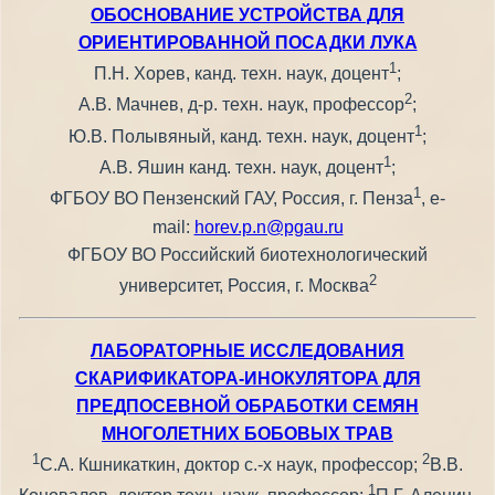
ОБОСНОВАНИЕ УСТРОЙСТВА ДЛЯ
ОРИЕНТИРОВАННОЙ ПОСАДКИ ЛУКА
1
П.Н. Хорев, канд. техн. наук, доцент
;
2
А.В. Мачнев, д-р. техн. наук, профессор
;
1
Ю.В. Полывяный, канд. техн. наук, доцент
;
1
А.В. Яшин канд. техн. наук, доцент
;
1
ФГБОУ ВО Пензенский ГАУ, Россия, г. Пенза
, е-
mail:
horev.p.n@pgau.ru
ФГБОУ ВО Российский биотехнологический
2
университет, Россия, г. Москва
ЛАБОРАТОРНЫЕ ИССЛЕДОВАНИЯ
СКАРИФИКАТОРА-ИНОКУЛЯТОРА ДЛЯ
ПРЕДПОСЕВНОЙ ОБРАБОТКИ СЕМЯН
МНОГОЛЕТНИХ БОБОВЫХ ТРАВ
1
2
С.А. Кшникаткин, доктор с.-х наук, профессор;
В.В.
1