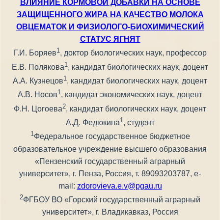
ВЛИЯНИЕ КОРМОВОЙ ДОБАВКИ НА ОСНОВЕ
ЗАЩИЩЕННОГО ЖИРА НА КАЧЕСТВО МОЛОКА
ОВЦЕМАТОК И ФИЗИОЛОГО-БИОХИМИЧЕСКИЙ
СТАТУС ЯГНЯТ
1
Г.И. Боряев
, доктор биологических наук, профессор
1
Е.В. Полякова
, кандидат биологических наук, доцент
1
А.А. Кузнецов
, кандидат биологических наук, доцент
1
А.В. Носов
, кандидат экономических наук, доцент
2
Ф.Н. Цогоева
, кандидат биологических наук, доцент
1
А.Д. Федюкина
, студент
1
Федеральное государственное бюджетное
образовательное учреждение высшего образования
«Пензенский государственный аграрный
университет», г. Пенза, Россия, т. 89093203787, e-
mail:
zdorovieva.e.v@pgau.ru
2
ФГБОУ ВО «Горский государственный аграрный
университет», г. Владикавказ, Россия