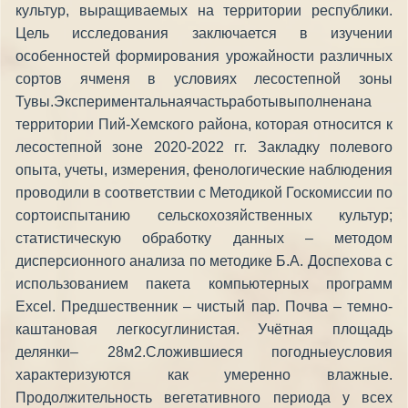
культур, выращиваемых на территории республики.
Цель исследования заключается в изучении
особенностей формирования урожайности различных
сортов ячменя в условиях лесостепной зоны
Тувы.Экспериментальнаячастьработывыполненана
территории Пий-Хемского района, которая относится к
лесостепной зоне 2020-2022 гг. Закладку полевого
опыта, учеты, измерения, фенологические наблюдения
проводили в соответствии с Методикой Госкомиссии по
сортоиспытанию сельскохозяйственных культур;
статистическую обработку данных – методом
дисперсионного анализа по методике Б.А. Доспехова с
использованием пакета компьютерных программ
Excel. Предшественник – чистый пар. Почва – темно-
каштановая легкосуглинистая. Учётная площадь
делянки– 28м2.Сложившиеся погодныеусловия
характеризуются как умеренно влажные.
Продолжительность вегетативного периода у всех