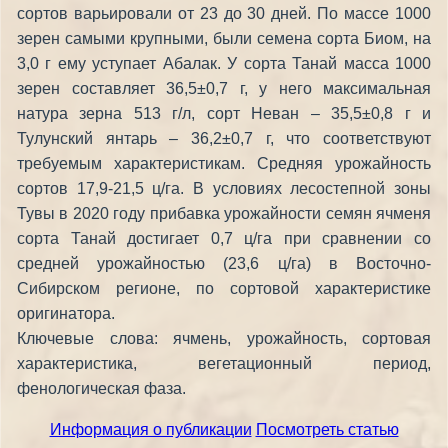
сортов варьировали от 23 до 30 дней. По массе 1000
зерен самыми крупными, были семена сорта Биом, на
3,0 г ему уступает Абалак. У сорта Танай масса 1000
зерен составляет 36,5±0,7 г, у него максимальная
натура зерна 513 г/л, сорт Неван – 35,5±0,8 г и
Тулунский янтарь – 36,2±0,7 г, что соответствуют
требуемым характеристикам. Средняя урожайность
сортов 17,9-21,5 ц/га. В условиях лесостепной зоны
Тувы в 2020 году прибавка урожайности семян ячменя
сорта Танай достигает 0,7 ц/га при сравнении со
средней урожайностью (23,6 ц/га) в Восточно-
Сибирском регионе, по сортовой характеристике
оригинатора.
Ключевые слова: ячмень, урожайность, сортовая
характеристика, вегетационный период,
фенологическая фаза.
Информация о публикации
Посмотреть статью