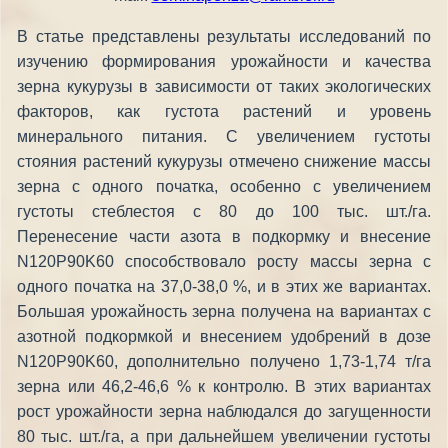
В статье представлены результаты исследований по
изучению формирования урожайности и качества
зерна кукурузы в зависимости от таких экологических
факторов, как густота растений и уровень
минерального питания. С увеличением густоты
стояния растений кукурузы отмечено снижение массы
зерна с одного початка, особенно с увеличением
густоты стеблестоя с 80 до 100 тыс. шт./га.
Перенесение части азота в подкормку и внесение
N120P90K60 способствовало росту массы зерна с
одного початка на 37,0-38,0 %, и в этих же вариантах.
Большая урожайность зерна получена на вариантах с
азотной подкормкой и внесением удобрений в дозе
N120P90K60, дополнительно получено 1,73-1,74 т/га
зерна или 46,2-46,6 % к контролю. В этих вариантах
рост урожайности зерна наблюдался до загущенности
80 тыс. шт./га, а при дальнейшем увеличении густоты