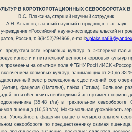
УЛЬТУР В КОРОТКОРОТАЦИОННЫХ СЕВООБОРОТАХ В
В.С. Плаксина, старший научный сотрудник
А.Н. Асташов, главный научный сотрудник, к. с.-х. наук
чреждение «Российский научно-исследовательский и проектн
ратов, Россия, т. 8(8452)794969, e-mail:
v.plaksina88@yandex
ия продуктивности кормовых культур в эксперименталь
одуктивности и питательной ценности кормовых культур п
ия проведены на опытном поле ФГБНУ РосНИИСК «Россорг
 включением кормовых культур, занимающих от 20 до 33
арственный реестр селекционных достижений: сорго зернов
к (Актив), фацелия (Наталья), пайза (Готика). Большое ра
щадей, но и обеспечить необходимый ассортимент кормов 
 подсолнечника (35,48 т/га) в трехпольном севооборот
имая пшеница (16,58 т/га). Максимальная урожайность зер
оя. Урожайность фацелии выше в четырехпольном севооб
ном севообороте по предшественнику озимая пшеница (
жное практическое значение, поскольку являются необх