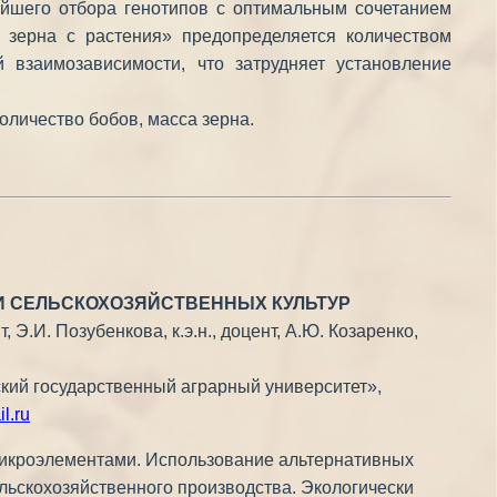
ейшего отбора генотипов с оптимальным сочетанием
а зерна с растения» предопределяется количеством
взаимозависимости, что затрудняет установление
оличество бобов, масса зерна.
 СЕЛЬСКОХОЗЯЙСТВЕННЫХ КУЛЬТУР
ент, Э.И. Позубенкова, к.э.н., доцент, А.Ю. Козаренко,
ий государственный аграрный университет»,
l.ru
микроэлементами. Использование альтернативных
льскохозяйственного производства. Экологически