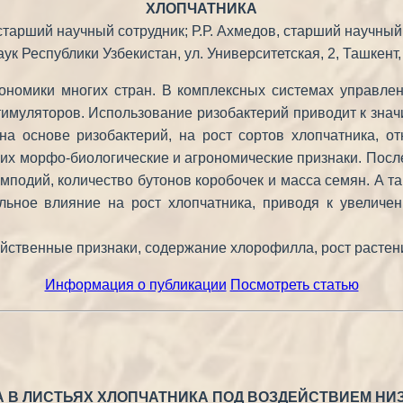
ХЛОПЧАТНИКА
старший научный сотрудник; Р.Р. Ахмедов, старший научный 
 Республики Узбекистан, ул. Университетская, 2, Ташкент, 
кономики многих стран. В комплексных системах управл
имуляторов. Использование ризобактерий приводит к знач
на основе ризобактерий, на рост сортов хлопчатника, от
 их морфо-биологические и агрономические признаки. Пос
симподий, количество бутонов коробочек и масса семян. А т
ьное влияние на рост хлопчатника, приводя к увеличен
зяйственные признаки, содержание хлорофилла, рост растен
Информация о публикации
Посмотреть статью
 В ЛИСТЬЯХ ХЛОПЧАТНИКА ПОД ВОЗДЕЙСТВИЕМ НИ