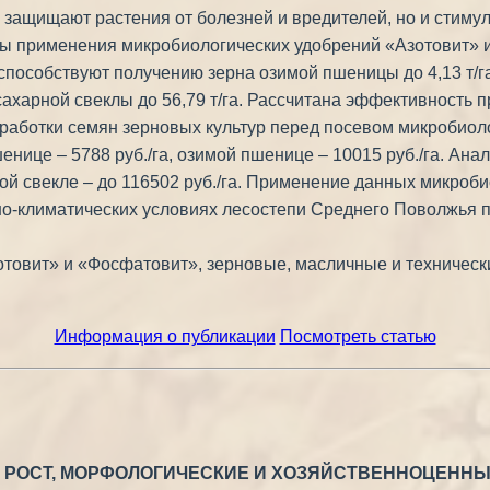
защищают растения от болезней и вредителей, но и стимули
ты применения микробиологических удобрений «Азотовит» 
пособствуют получению зерна озимой пшеницы до 4,13 т/га,
в сахарной свеклы до 56,79 т/га. Рассчитана эффективность
бработки семян зерновых культур перед посевом микробио
енице – 5788 руб./га, озимой пшенице – 10015 руб./га. Ана
рной свекле – до 116502 руб./га. Применение данных микро
нно-климатических условиях лесостепи Среднего Поволжья 
товит» и «Фосфатовит», зерновые, масличные и технически
Информация о публикации
Посмотреть статью
 РОСТ, МОРФОЛОГИЧЕСКИЕ И ХОЗЯЙСТВЕННОЦЕНН