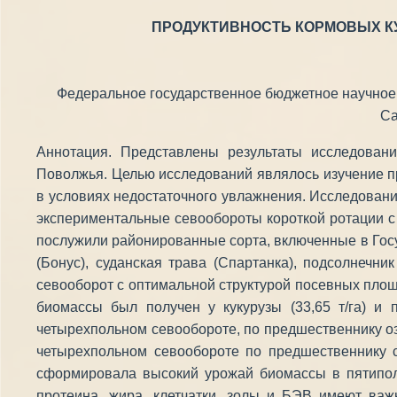
ПРОДУКТИВНОСТЬ КОРМОВЫХ К
Федеральное государственное бюджетное научное у
Са
Аннотация. Представлены результаты исследован
Поволжья. Целью исследований являлось изучение пр
в условиях недостаточного увлажнения. Исследован
экспериментальные севообороты короткой ротации с
послужили районированные сорта, включенные в Госуд
(Бонус), суданская трава (Спартанка), подсолнечни
севооборот с оптимальной структурой посевных пло
биомассы был получен у кукурузы (33,65 т/га) и
четырехпольном севообороте, по предшественнику оз
четырехпольном севообороте по предшественнику с
сформировала высокий урожай биомассы в пятиполь
протеина, жира, клетчатки, золы и БЭВ имеют ва