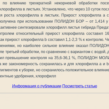
й по влиянию трехкратной некорневой обработки пос
лорофилла в листьях. Установлено, что через 10 суток п
я роста хлорофилла в листьях. Прирост хлорофилла a со
олучена при использовании ПОЛИДОН БОР – от 1,414 у г
ки активнее синтезировали хлорофилл листья гибрида Пре
лем относительный прирост хлорофилла составил 16,1
 как прирост хлорофилла b составил 1,1-2,3 % к контролю.
брениями, но наиболее сильное влияние оказал ПОЛИДОН
 третьей обработки, по сравнению с вариантом с водой, 
чил превышение контроля на 35,6-36,1 %, ПОЛИДОН МО
 же закономерность сохранилась и для хлорофилла а и b
игментов к уборке, но сохранилось положительное влияни
ментные удобрения, хлорофилл
Информация о публикации
Посмотреть статью