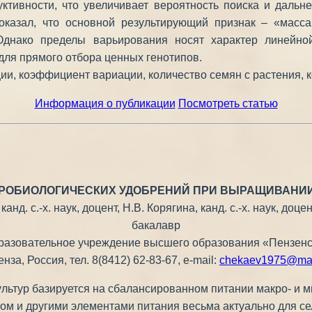
тивности, что увеличивает вероятность поиска и дальн
оказал, что основной результирующий признак – «масс
днако пределы варьирования носят характер линейной 
для прямого отбора ценных генотипов.
ии, коэффициент вариации, количество семян с растения, к
Информация о публикации
Посмотреть статью
РОБИОЛОГИЧЕСКИХ УДОБРЕНИЙ ПРИ ВЫРАЩИВАНИИ
канд. с.-х. наук, доцент, Н.В. Корягина, канд. с.-х. наук, доц
бакалавр
разовательное учреждение высшего образования «Пензенск
Пенза, Россия, тел. 8(8412) 62-83-67, e-mail:
chekaev1975@mai
ьтур базируется на сбалансированном питании макро- и 
ом и другими элементами питания весьма актуально для се