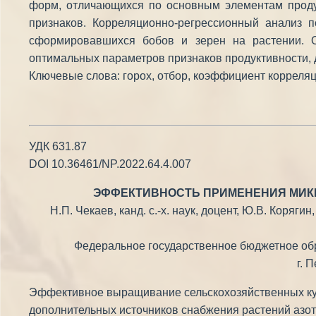
форм, отличающихся по основным элементам продук
признаков. Корреляционно-регрессионный анализ п
сформировавшихся бобов и зерен на растении. О
оптимальных параметров признаков продуктивности, 
Ключевые слова: горох, отбор, коэффициент корреляц
УДК 631.87
DOI 10.36461/NP.2022.64.4.007
ЭФФЕКТИВНОСТЬ ПРИМЕНЕНИЯ МИК
Н.П. Чекаев, канд. с.-х. наук, доцент, Ю.В. Корягин, 
Федеральное государственное бюджетное об
г. 
Эффективное выращивание сельскохозяйственных кул
дополнительных источников снабжения растений азот