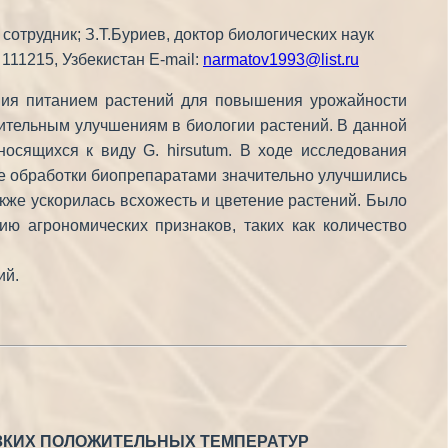
сотрудник; З.Т.Буриев, доктор биологических наук
111215, Узбекистан E-mail:
narmatov1993@list.ru
ения питанием растений для повышения урожайности
ительным улучшениям в биологии растений. В данной
носящихся к виду G. hirsutum. В ходе исследования
ле обработки биопрепаратами значительно улучшились
акже ускорилась всхожесть и цветение растений. Было
ию агрономических признаков, таких как количество
ий.
ЗКИХ ПОЛОЖИТЕЛЬНЫХ ТЕМПЕРАТУР