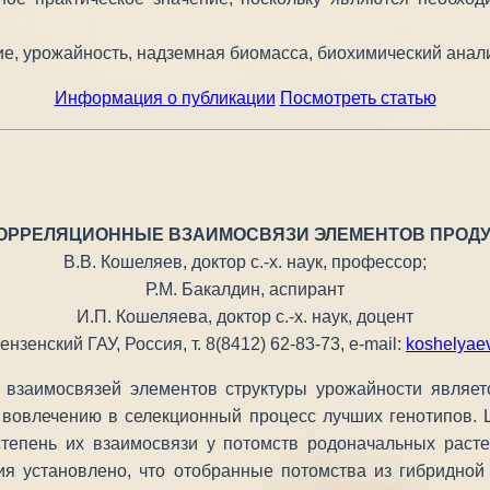
е, урожайность, надземная биомасса, биохимический анали
Информация о публикации
Посмотреть статью
ОРРЕЛЯЦИОННЫЕ ВЗАИМОСВЯЗИ ЭЛЕМЕНТОВ ПРОДУК
В.В. Кошеляев, доктор с.-х. наук, профессор;
Р.М. Бакалдин, аспирант
И.П. Кошеляева, доктор с.-х. наук, доцент
зенский ГАУ, Россия, т. 8(8412) 62-83-73, e-mail:
koshelyae
и взаимосвязей элементов структуры урожайности являе
 вовлечению в селекционный процесс лучших генотипов. 
степень их взаимосвязи у потомств родоначальных рас
ия установлено, что отобранные потомства из гибридной