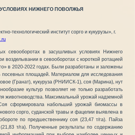
 УСЛОВИЯХ НИЖНЕГО ПОВОЛЖЬЯ
о-технологический институт сорго и кукурузы», г.
.ru
ных севооборотах в засушливых условиях Нижнего
ри возделывании в севооборотах с короткой ротацией
о» в 2020-2022 годах. Были разработаны и заложены
 % посевных площадей. Материалом для исследования
ое (Гранат), кукуруза (РНИИСК-1), соя (Марина), нут
знообразие культур позволяет не только разработать
для животноводства. Максимальный урожай надземной
е. Соя сформировала набольший урожай биомассы в
нового сорго, суданской травы и фацелии выявлена в
ороте по предшественнику соя (23,47 т/га). Пайза
21,83 т/га). Полученные результаты по содержанию
одимой информацией при выборе наиболее ценных и