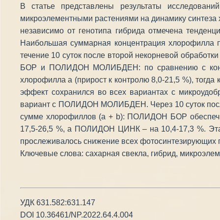
В статье представлены результаты исследовани
микроэлементными растениями на динамику синтеза х
независимо от генотипа гибрида отмечена тенденци
Наибольшая суммарная концентрация хлорофилла п
течение 10 суток после второй некорневой обработ
БОР и ПОЛИДОН МОЛИБДЕН: по сравнению с контро
хлорофилла а (прирост к контролю 8,0-21,5 %), тогда
эффект сохранился во всех вариантах с микроудо
вариант с ПОЛИДОН МОЛИБДЕН. Через 10 суток после
сумме хлорофиллов (а + b): ПОЛИДОН БОР обеспе
17,5-26,5 %, а ПОЛИДОН ЦИНК – на 10,4-17,3 %. Эта
прослеживалось снижение всех фотосинтезирующих п
Ключевые слова: сахарная свекла, гибрид, микроэле
УДК 631.582:631.147
DOI 10.36461/NP.2022.64.4.004