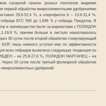
евов сахарной свеклы разных генотипов жидкими
осле первой обработки микроэлементными удобрениями
ставил 29,6-52,4 %, а хлорофилла b – 13,6-31,4 %.
ибрида БТС 590 до 1,696 % у гибрида Предатор. В
датор и преимущество было за вариантами с ПОЛИДОН
-19,9 %, причем больше в листьях накапливалось
 Через 30 суток после второй обработки стимулирующий
 БОР, лишь немного уступил ему по эффективности
для всех гибридов выявлена следующая тенденция по
ЛИБДЕН – на 25,8-27,6 %, ПОЛИДОН МАРГАНЕЦ – на
. Через 20 суток после третьей фолиарной обработки
е микроэлементных удобрений.