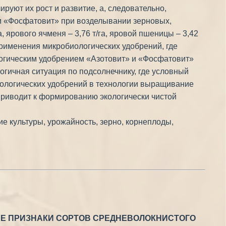
руют их рост и развитие, а, следовательно,
и «Фосфатовит» при возделывании зерновых,
 ярового ячменя – 3,76 т/га, яровой пшеницы – 3,42
 применения микробиологических удобрений, где
логическим удобрением «Азотовит» и «Фосфатовит»
логичная ситуация по подсолнечнику, где условный
биологических удобрений в технологии выращивание
приводит к формированию экологически чистой
е культуры, урожайность, зерно, корнеплоды,
ЫЕ ПРИЗНАКИ СОРТОВ СРЕДНЕВОЛОКНИСТОГО