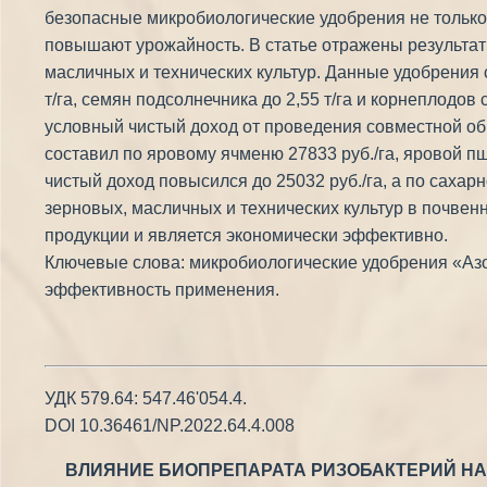
безопасные микробиологические удобрения не только 
повышают урожайность. В статье отражены результа
масличных и технических культур. Данные удобрения с
т/га, семян подсолнечника до 2,55 т/га и корнеплодо
условный чистый доход от проведения совместной о
составил по яровому ячменю 27833 руб./га, яровой пш
чистый доход повысился до 25032 руб./га, а по саха
зерновых, масличных и технических культур в почве
продукции и является экономически эффективно.
Ключевые слова: микробиологические удобрения «Азо
эффективность применения.
УДК 579.64: 547.46'054.4.
DOI 10.36461/NP.2022.64.4.008
ВЛИЯНИЕ БИОПРЕПАРАТА РИЗОБАКТЕРИЙ НА