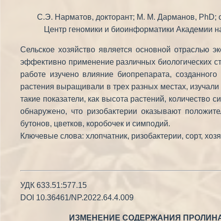
С.Э. Нарматов, докторант; М. М. Дарманов, PhD; 
Центр геномики и биоинформатики Академии наук
Сельское хозяйство является основной отраслью э
эффективно применение различных биологических ст
работе изучено влияние биопрепарата, созданного 
растения выращивали в трех разных местах, изучали
такие показатели, как высота растений, количество 
обнаружено, что ризобактерии оказывают положител
бутонов, цветков, коробочек и симподий.
Ключевые слова: хлопчатник, ризобактерии, сорт, хо
УДК 633.51:577.15
DOI 10.36461/NP.2022.64.4.009
ИЗМЕНЕНИЕ СОДЕРЖАНИЯ ПРОЛИНА