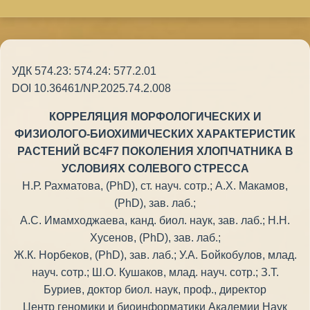
УДК 574.23: 574.24: 577.2.01
DOI 10.36461/NP.2025.74.2.008
КОРРЕЛЯЦИЯ МОРФОЛОГИЧЕСКИХ И
ФИЗИОЛОГО-БИОХИМИЧЕСКИХ ХАРАКТЕРИСТИК
РАСТЕНИЙ BC4F7 ПОКОЛЕНИЯ ХЛОПЧАТНИКА В
УСЛОВИЯХ СОЛЕВОГО СТРЕССА
Н.Р. Рахматова, (PhD), ст. науч. сотр.; А.Х. Макамов,
(PhD), зав. лаб.;
А.С. Имамходжаева, канд. биол. наук, зав. лаб.; Н.Н.
Хусенов, (PhD), зав. лаб.;
Ж.К. Норбеков, (PhD), зав. лаб.; У.А. Бойкобулов, млад.
науч. сотр.; Ш.О. Кушаков, млад. науч. сотр.; З.Т.
Буриев, доктор биол. наук, проф., директор
Центр геномики и биоинформатики Академии Наук