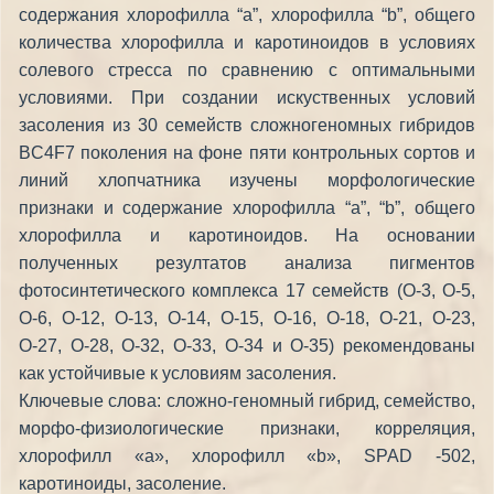
содержания хлорофилла “а”, хлорофилла “b”, общего
количества хлорофилла и каротиноидов в условиях
солевого стресса по сравнению с оптимальными
условиями. При создании искуственных условий
засоления из 30 семейств сложногеномных гибридов
BC4F7 поколения на фоне пяти контрольных сортов и
линий хлопчатника изучены морфологические
признаки и содержание хлорофилла “а”, “b”, общего
хлорофилла и каротиноидов. На основании
полученных резултатов анализа пигментов
фотосинтетического комплекса 17 семейств (О-3, О-5,
О-6, О-12, О-13, О-14, О-15, О-16, О-18, О-21, О-23,
О-27, О-28, О-32, О-33, О-34 и О-35) рекомендованы
как устойчивые к условиям засоления.
Ключевые слова: сложно-геномный гибрид, семейство,
морфо-физиологические признаки, корреляция,
хлорофилл «а», хлорофилл «b», SPAD -502,
каротиноиды, засоление.