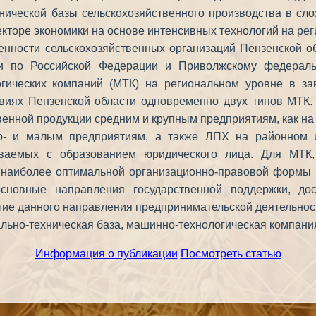
хнической базы сельскохозяйственного производства в с
кторе экономики на основе интенсивных технологий на рег
енности сельскохозяйственных организаций Пензенской об
и по Российской Федерации и Приволжскому федераль
гических компаний (МТК) на региональном уровне в за
иях Пензенской области одновременно двух типов МТК.
венной продукции средним и крупным предприятиям, как на
ро- и малым предприятиям, а также ЛПХ на районном
ваемых с образованием юридического лица. Для МТК
е наиболее оптимальной организационно-правовой формы
основные направления государственной поддержки, д
тие данного направления предпринимательской деятельнос
ально-техническая база, машинно-технологическая компани
Информация о публикации
Посмотреть статью