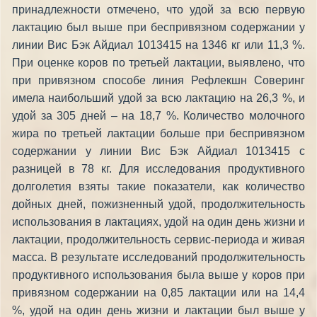
принадлежности отмечено, что удой за всю первую
лактацию был выше при беспривязном содержании у
линии Вис Бэк Айдиал 1013415 на 1346 кг или 11,3 %.
При оценке коров по третьей лактации, выявлено, что
при привязном способе линия Рефлекшн Соверинг
имела наибольший удой за всю лактацию на 26,3 %, и
удой за 305 дней – на 18,7 %. Количество молочного
жира по третьей лактации больше при беспривязном
содержании у линии Вис Бэк Айдиал 1013415 с
разницей в 78 кг. Для исследования продуктивного
долголетия взяты такие показатели, как количество
дойных дней, пожизненный удой, продолжительность
использования в лактациях, удой на один день жизни и
лактации, продолжительность сервис-периода и живая
масса. В результате исследований продолжительность
продуктивного использования была выше у коров при
привязном содержании на 0,85 лактации или на 14,4
%, удой на один день жизни и лактации был выше у